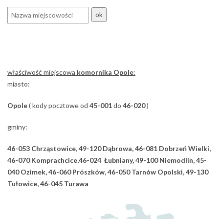
ok
właściwość miejscowa
komornika Opole
:
miasto:
Opole
( kody pocztowe od
45-001
do
46-020
)
gminy:
46-053 Chrząstowice, 49-120 Dąbrowa, 46-081 Dobrzeń Wielki,
46-070 Komprachcice,46-024 Łubniany, 49-100 Niemodlin, 45-
040 Ozimek, 46-060 Prószków, 46-050 Tarnów Opolski, 49-130
Tułowice, 46-045 Turawa